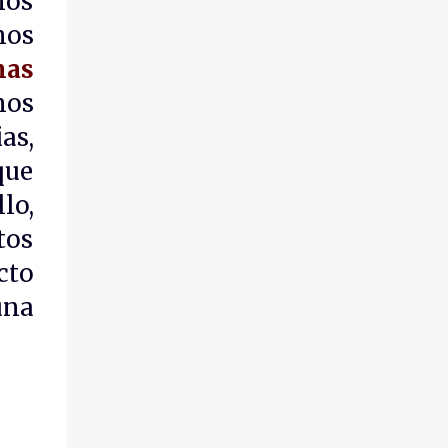
nos
millones de personas...
aquí, habrá visto que le he dedicado espacio
nos
a analizar de manera individual los
mas
diferentes requisitos de algunas normas de
sistemas de gestión . Mi objetivo, al hacer
mos
esto, es que se establezca una referencia en
as,
la cual queden visibles todos estos
requisitos , ya que cuando las
que
organizaciones y los expertos involucrados
lo,
con ellas establecen, documentan, operan y
tos
tratan de mejorar sus sistemas de gestión
es común que haya requisitos , dentro de la
cto
norma o normas que pretenden cumplir,
una
que quedan sumergidos, esto es, que nunca
llegan a ser identifica...