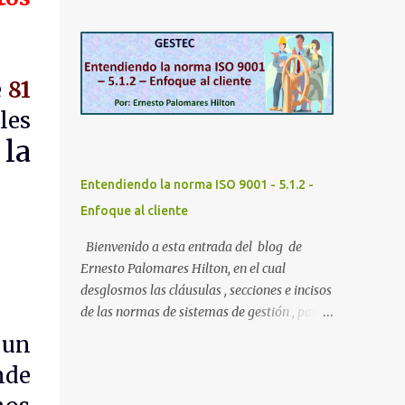
controvertido, pero importante, tema de la
complementarios, como la 11....
desafortunadamente común falta de
competencia y de confiabilidad de los
auditores de sistemas de gestión . Como le
e
81
comenté en la entrada previa, es un hecho
que la mayoría de los auditores de sistemas
les
de gestión han sido formados de manera
 la
limitada y también de esa manera han sido
calificados y certificados , por lo que se ha
Entendiendo la norma ISO 9001 - 5.1.2 -
generado a nivel global una situación
Enfoque al cliente
interesante, en la cual tenemos miles de
auditores que no han demostrado, y que
Bienvenido a esta entrada del blog de
aparentemente una gran proporción de ellos
Ernesto Palomares Hilton, en el cual
no tiene, un adecuado nivel de competencia
desglosmos las cláusulas , secciones e incisos
para desempeñar esta tan importante
de las normas de sistemas de gestión , para
función , de conformidad con los requisitos
identificar de manera individual cada uno de
 un
que establece la norma ISO 19011:2018 .
sus requisitos y poder analizarlos y
nde
Esto que he mencionado no lo hago por
entenderlos mejor. Si usted ha leído
denostar o descalificar a los actualmente
algunas de las entradas que he publicado