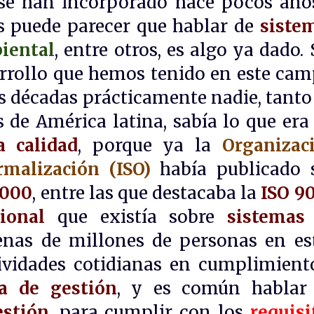
se han incorporado hace pocos año
es puede parecer que hablar de
siste
iental
, entre otros, es algo ya dado. 
rrollo que hemos tenido en este cam
s décadas prácticamente nadie, tanto
 de América latina, sabía lo que era
a calidad
, porque ya la
Organizac
rmalización (ISO)
había publicado 
9000
, entre las que destacaba la
ISO 9
ional
que existía sobre
sistemas
nas de millones de personas en es
tividades cotidianas en cumplimient
a de gestión
, y es común hablar
estión
, para cumplir con los
requisi