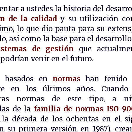
entar a ustedes la historia del desarro
n de la calidad
y su utilización c
timo, lo que dio pauta para su extens
o, así como la base para el desarrollo
stemas de gestión
que actualme
odrían venir en el futuro.
n
basados en
norma
s
han tenido
nte en los últimos años. Cuando
eras normas de este tipo, a ni
 las de la
familia de normas ISO 9
la década de los ochentas en el si
n su primera versión en 1987), crea