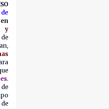
ISO
 de
 en
d y
de
an,
mas
ara
que
nes
.
 de
ipo
 de