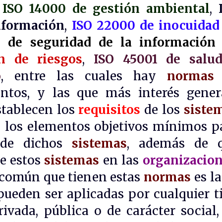
s
ISO 14000 de gestión ambiental
,
nformación
,
ISO 22000 de inocuidad
 de seguridad de la información
n de riesgos
,
ISO 45001 de salu
o
, entre las cuales hay
normas
entos, y las que más interés gener
stablecen los
requisitos
de los
siste
an los elementos objetivos mínimos p
n de dichos
sistemas
, además de 
e estos
sistemas
en las
organizacio
 común que tienen estas
normas
es la
 pueden ser aplicadas por cualquier t
rivada, pública o de carácter social,