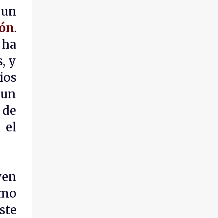
 un
ión
.
 ha
, y
ios
 un
 de
 el
yen
omo
ste