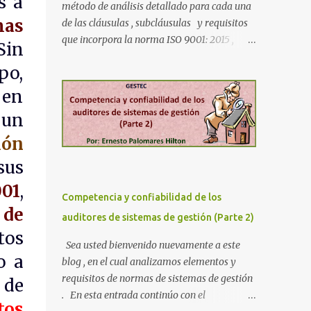
s a
método de análisis detallado para cada una
mas
de las cláusulas , subcláusulas y requisitos
que incorpora la norma ISO 9001: 2015 ,
Sin
empezando este ejercicio con el tema del C
po,
ontexto de la organización , de acuerdo a los
primeros requisitos establecidos en esta
 en
cláusula 4 de la mencionada norma . En
 un
artículos anteriores he analizado el
ión
contexto de la norma ISO 9001: 2015 , desde
la información con la que la Organización
sus
Internacional de Normalización (ISO) en su
001
,
página web tanto las normas de sistemas de
Competencia y confiabilidad de los
gestión , como esta norma en particular,
 de
auditores de sistemas de gestión (Parte 2)
pasando por los elementos introductorios ,
tos
como el prólogo de la propia norma y sus
Sea usted bienvenido nuevamente a este
cláusulas: 0. Introducción, 1. Objetivo y
o a
blog , en el cual analizamos elementos y
campo de aplicación, 2. Referencias
requisitos de normas de sistemas de gestión
 de
normativas, 3. Términos y definiciones , y
. En esta entrada continúo con el
tos
terminando con los elementos