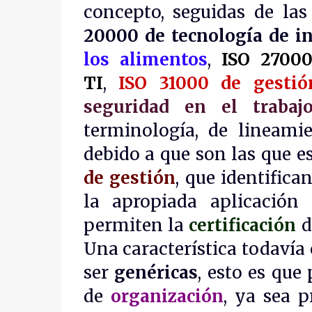
concepto, seguidas de la
20000 de tecnología de i
los alimentos
,
ISO 27000
TI
,
ISO 31000 de gestió
seguridad en el trabaj
terminología, de lineami
debido a que son las que e
de gestió
n
, que identific
la apropiada aplicació
permiten la
certificación
d
Una característica todavía
ser
genéricas
, esto es que
de
organización
, ya sea p