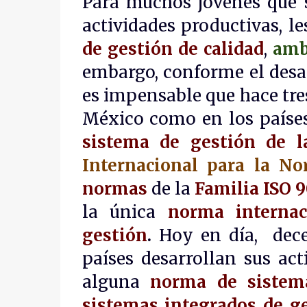
Para muchos jóvenes que 
actividades productivas, l
de gestión
de calidad
,
amb
embargo, conforme el desa
es impensable que hace tre
México como en los países
sistema de gestión de l
Internacional para la No
normas
de la
Familia
ISO 
la única
norma internac
gestión
.
Hoy en día, dece
países desarrollan sus ac
alguna
norma de sistem
sistemas integrados de g