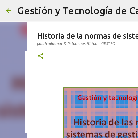
Gestión y Tecnología de C
Historia de la normas de sist
publicadas por
E. Palomares Hilton - GESTEC
Competencia y confiabilidad d
(Parte 2)
publicadas por
E. Palomares Hilton - GESTEC
AUDITORÍA
0