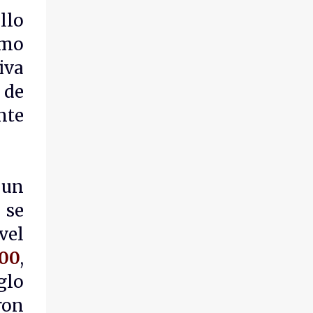
llo
omo
iva
 de
nte
 un
 se
vel
000
,
glo
ron