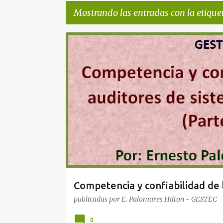
Mostrando las entradas con la etique
E
AUDITORÍA
OPINION
n
t
r
a
d
a
s
Competencia y confiabilidad de 
publicadas por
E. Palomares Hilton - GESTEC
0