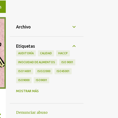
S
Archivo
Etiquetas
AUDITORÍA
CALIDAD
HACCP
INOCUIDAD DE ALIMENTOS
ISO 9001
ISO14001
ISO22000
ISO45001
ISO9000
ISO9001
METODOLOGÍAS
NORMALIZACIÓN
MOSTRAR MÁS
OPINION
OPINIÓN
SGC
SGIA
SGSST
Denunciar abuso
SISTEMAS DE GESTIÓN