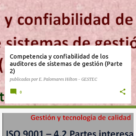
n
t
r
a
d
a
s
Competencia y confiabilidad de los
auditores de sistemas de gestión (Parte
2)
publicadas por
E. Palomares Hilton - GESTEC
0